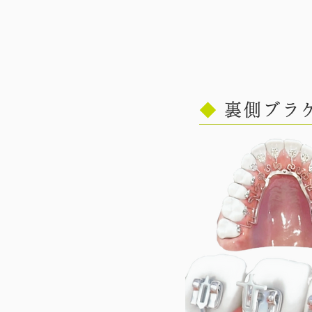
◆
裏側ブラケ