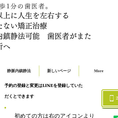
歩1分の歯医者。
以上に人生を左右する
たない矯正治療
内鎮静法可能 歯医者がまた
所へ
静脈内鎮静法
新しいページ
More
予約の登録と変更はLINEを登録していた
だくとできます
初めての方は右のアイコンより