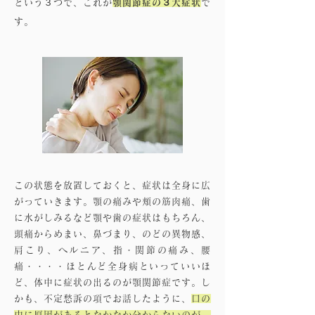
という３つで、これが
顎関節症の３大症状
で
す。
この状態を放置しておくと、症状は全身に広
がっていきます。顎の痛みや頬の筋肉痛、歯
に水がしみるなど顎や歯の症状はもちろん、
頭痛からめまい、鼻づまり、のどの異物感、
肩こり、ヘルニア、指・関節の痛み、腰
痛・・・・ほとんど全身病といっていいほ
ど、体中に症状の出るのが顎関節症です。し
かも、不定愁訴の項でお話したように、
口の
中に原因があるとなかなか分からないのが、