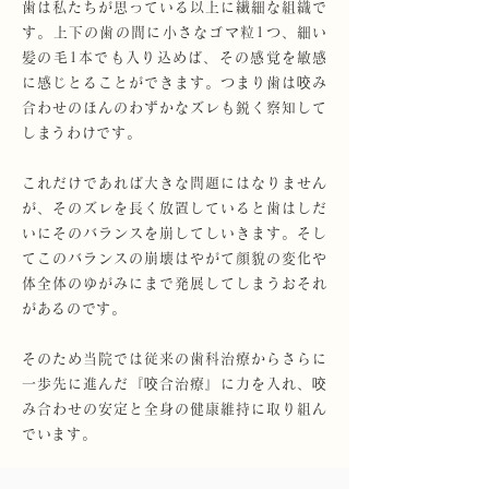
歯は私たちが思っている以上に繊細な組織で
す。上下の歯の間に小さなゴマ粒1つ、細い
髪の毛1本でも入り込めば、その感覚を敏感
に感じとることができます。つまり歯は咬み
合わせのほんのわずかなズレも鋭く察知して
しまうわけです。
これだけであれば大きな問題にはなりません
が、そのズレを長く放置していると歯はしだ
いにそのバランスを崩してしいきます。そし
てこのバランスの崩壊はやがて顔貌の変化や
体全体のゆがみにまで発展してしまうおそれ
があるのです。
そのため当院では従来の歯科治療からさらに
一歩先に進んだ『咬合治療』に力を入れ、咬
み合わせの安定と全身の健康維持に取り組ん
でいます。